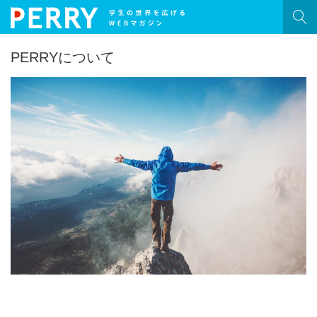
HOME
記事一覧
PERRYについて
PERRY［ペリー］とは？
旅
学生生活
就活
恋愛
ネタ