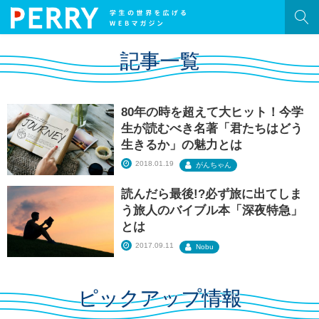
HOME
記事一覧
記事一覧
PERRY［ペリー］とは？
80年の時を超えて大ヒット！今学
旅
生が読むべき名著「君たちはどう
生きるか」の魅力とは
学生生活
2018.01.19
がんちゃん
就活
読んだら最後!?必ず旅に出てしま
う旅人のバイブル本「深夜特急」
恋愛
とは
2017.09.11
Nobu
ネタ
ピックアップ情報