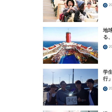
2
地
る
2
学
行
2