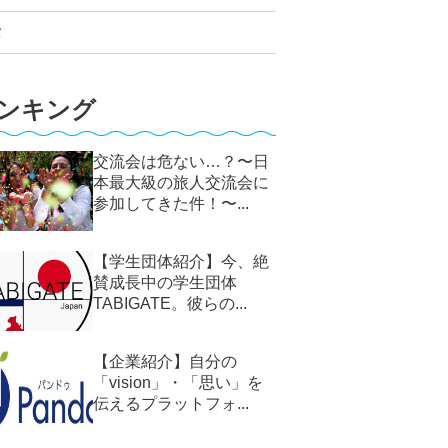
タ
ンキング
交流会は危ない…？〜日
本最大級の旅人交流会に
参加してきた件！〜...
【学生団体紹介】今、絶
賛成長中の学生団体
TABIGATE。彼らの...
【企業紹介】自分の
「vision」・「思い」を
伝えるプラットフォ...