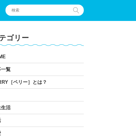
テゴリー
ME
事一覧
RRY［ペリー］とは？
生生活
活
愛