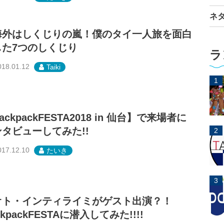
ネ
海外はしくじりの嵐！僕のタイ一人旅を面白
した7つのしくじり
ラ
018.01.12
Taiki
ackpackFESTA2018 in 仙台】で来場者に
タビューしてみた!!
017.12.10
たいき
オト・インティライミがゲスト出演？！
ckpackFESTAに潜入してみた!!!!