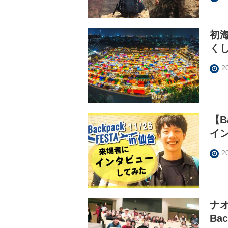
初
く
2
【B
イン
2
ナ
Ba