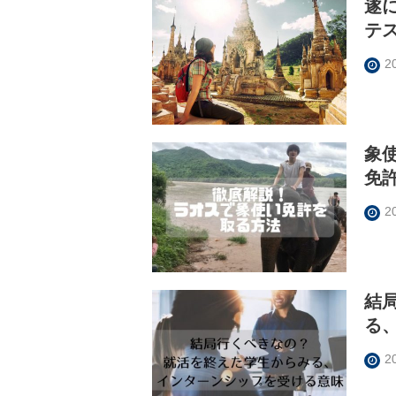
遂
テス
2
象
免
2
結
る
2