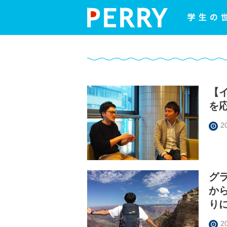
【
を
2
グ
か
りに
2