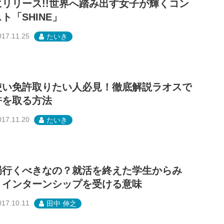
にリリース!!世界へ踏み出す女子が輝くコン
ト「SHINE」
017.11.25
たいき
使い免許取りたい人必見！徹底解説ラオスで
許を取る方法
017.11.20
たいき
局行くべきなの？就活を終えた学生からみ
、インターンシップを受ける意味
017.10.11
田中 伸之