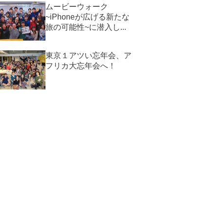
ムービーウォーク
~iPhoneが広げる新たな
旅の可能性~に潜入し...
東京１アツい忘年会、ア
フリカ大忘年会へ！