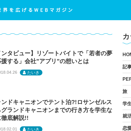
カ
インタビュー】リゾートバイトで「若者の夢
HO
応援する」会社”アプリ”の想いとは
記
018.04.26
たいき
PE
旅
ランドキャニオンでテント泊?!ロサンゼルス
学
らグランドキャニオンまでの行き方を学生な
就
徹底解説!!
恋
018.02.01
たいき