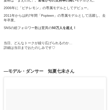
愛称は「まえのん」。
若者からの支持率の高い
モデルさん。
​2006年に「ピチレモン」の専属モデルとしてデビュー。
2011年からは約7年間「Popteen」の専属モデルとして活躍し、去
年卒業。
SNSの総フォロワー数は驚異の
50万人を超え！
当日、どんなトークが繰り広げられるのか…
詳細は当日までおたのしみです♡
―モデル・ダンサー 知夏七未さん