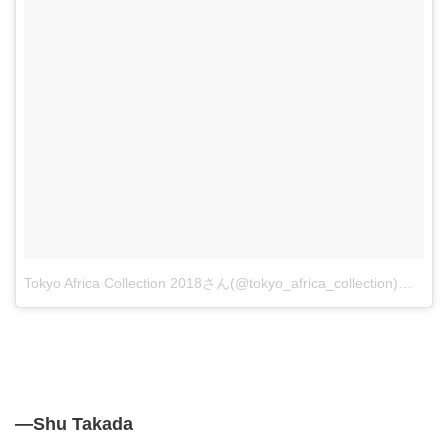
Tokyo Africa Collection 2018さん(@tokyo_africa_collection)がシェアした投稿
―Shu Takada