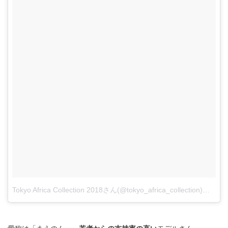
Tokyo Africa Collection 2018さん(@tokyo_africa_collection)がシェアした投稿