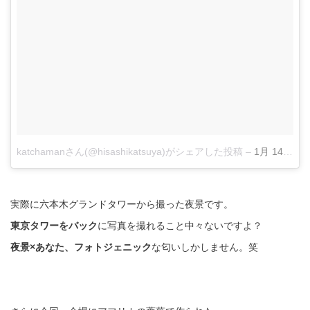
katchamanさん(@hisashikatsuya)がシェアした投稿
–
1月 14, 2018 at 7:06午後 PST
実際に六本木グランドタワーから撮った夜景です。
東京タワーをバック
に写真を撮れること中々ないですよ？
夜景×あなた、フォトジェニック
な匂いしかしません。笑