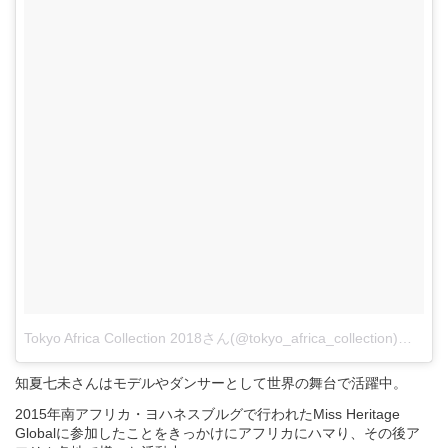
Tokyo Africa Collection 2018さん(@tokyo_africa_collection)がシェアした投稿
知夏七未さんはモデルやダンサーとして世界の舞台で活躍中。
2015年南アフリカ・ヨハネスブルグで行われたMiss Heritage
Globalに参加したことをきっかけにアフリカにハマり、その後ア