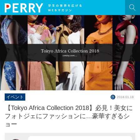
HOME
記事一覧
PERRY［ペリー］とは？
旅
学生生活
就活
イベント
恋愛
2018.01.18
【Tokyo Africa Collection 2018】必見！美女に
ネタ
フォトジェにファッションに…豪華すぎるシ
ョー